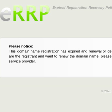
Expired Registration Recovery Pol
Please notice:
Bitte beachten Sie:
This domain name registration has expired and renewal or dele
Diese Domainregistrierung ist abgelaufen und die Verläng
are the registrant and want to renew the domain name, please 
Domain stehen an. Wenn Sie der Registrant sind und di
service provider.
verlängern möchten, kontaktieren Sie bitte Ihren Service-Provid
© 2026