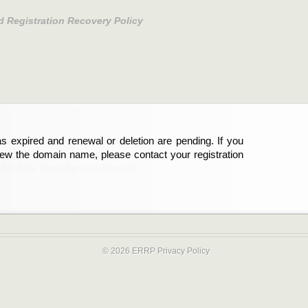
d Registration Recovery Policy
s expired and renewal or deletion are pending. If you
abgelaufen und die Verlängerung oder Löschung der
new the domain name, please contact your registration
er Registrant sind und die Domainregistrierung
ie bitte Ihren Service-Provider.
© 2026 ERRP
Privacy Policy