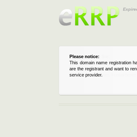
Expire
Please notice:
Bitte beachten Sie:
This domain name registration ha
Diese Domainregistrierung ist 
are the registrant and want to re
Domain stehen an. Wenn Sie d
service provider.
verlängern möchten, kontaktieren S