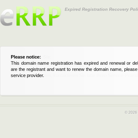
Expired Registration Recovery Pol
Please notice:
Bitte beachten Sie:
This domain name registration has expired and renewal or dele
Diese Domainregistrierung ist abgelaufen und die Verläng
are the registrant and want to renew the domain name, please 
Domain stehen an. Wenn Sie der Registrant sind und di
service provider.
verlängern möchten, kontaktieren Sie bitte Ihren Service-Provid
© 2026