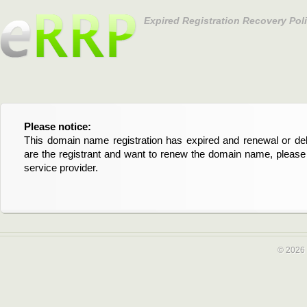
Expired Registration Recovery Pol
Please notice:
Bitte beachten Sie:
This domain name registration has expired and renewal or dele
Diese Domainregistrierung ist abgelaufen und die Verläng
are the registrant and want to renew the domain name, please 
Domain stehen an. Wenn Sie der Registrant sind und di
service provider.
verlängern möchten, kontaktieren Sie bitte Ihren Service-Provid
© 2026