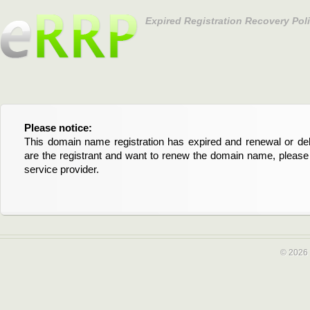
Expired Registration Recovery Pol
Please notice:
Bitte beachten Sie:
This domain name registration has expired and renewal or dele
Diese Domainregistrierung ist abgelaufen und die Verläng
are the registrant and want to renew the domain name, please 
Domain stehen an. Wenn Sie der Registrant sind und di
service provider.
verlängern möchten, kontaktieren Sie bitte Ihren Service-Provid
© 2026