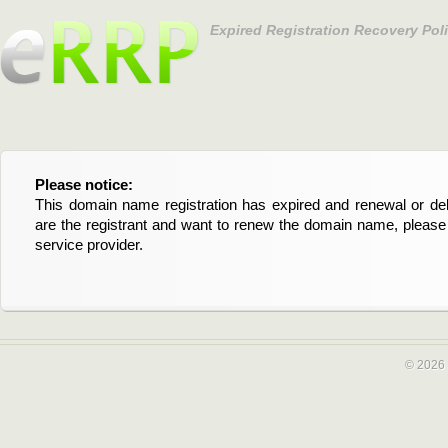
Expired Registration Recovery Pol
Please notice:
Bitte beachten Sie:
This domain name registration has expired and renewal or dele
Diese Domainregistrierung ist abgelaufen und die Verläng
are the registrant and want to renew the domain name, please 
Domain stehen an. Wenn Sie der Registrant sind und di
service provider.
verlängern möchten, kontaktieren Sie bitte Ihren Service-Provid
© 2026