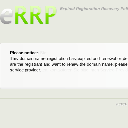
Expired Registration Recovery Pol
Please notice:
Bitte beachten Sie:
This domain name registration has expired and renewal or dele
Diese Domainregistrierung ist abgelaufen und die Verläng
are the registrant and want to renew the domain name, please 
Domain stehen an. Wenn Sie der Registrant sind und di
service provider.
verlängern möchten, kontaktieren Sie bitte Ihren Service-Provid
© 2026